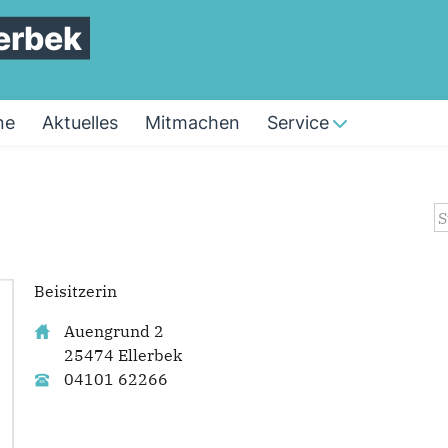
erbek
ne
Aktuelles
Mitmachen
Service
S
Beisitzerin
Auengrund 2
25474 Ellerbek
04101 62266