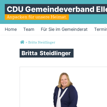
CDU Gemeindeverband Ell
Anpacken für unsere Heimat.
Home
Team
Für Sie im Gemeinderat
Termi
Sie sind hier
»
Britta Steidlinger
Britta
Steidlinger