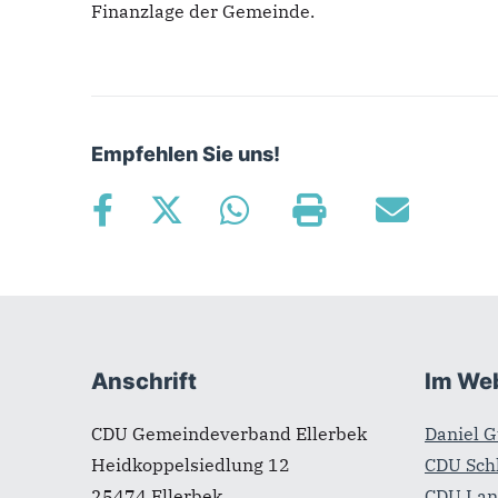
Finanzlage der Gemeinde.
Empfehlen Sie uns!
Fußbereich
Anschrift
Im We
CDU Gemeindeverband Ellerbek
Daniel 
Heidkoppelsiedlung 12
CDU Sch
25474
Ellerbek
CDU Lan