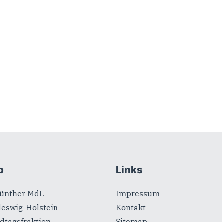
b
Links
Günther MdL
Impressum
leswig-Holstein
Kontakt
dtagsfraktion
Sitemap