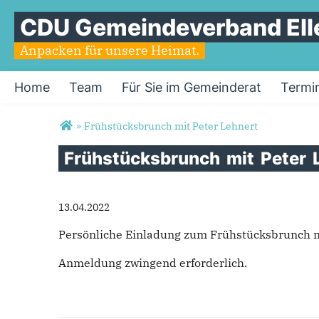
CDU Gemeindeverband Ell
Anpacken für unsere Heimat.
Home
Team
Für Sie im Gemeinderat
Termi
Sie sind hier
»
Frühstücksbrunch mit Peter Lehnert
Frühstücksbrunch
mit
Peter
13.04.2022
Persönliche Einladung zum Frühstücksbrunch m
Anmeldung zwingend erforderlich.