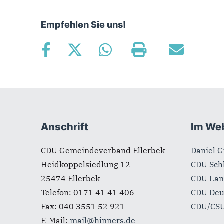
Empfehlen Sie uns!
Fußbereich
Anschrift
Im We
CDU Gemeindeverband Ellerbek
Daniel 
Heidkoppelsiedlung 12
CDU Sch
25474
Ellerbek
CDU Lan
Telefon:
0171 41 41 406
CDU Deu
Fax:
040 3551 52 921
CDU/CSU
E-Mail:
mail@hinners.de