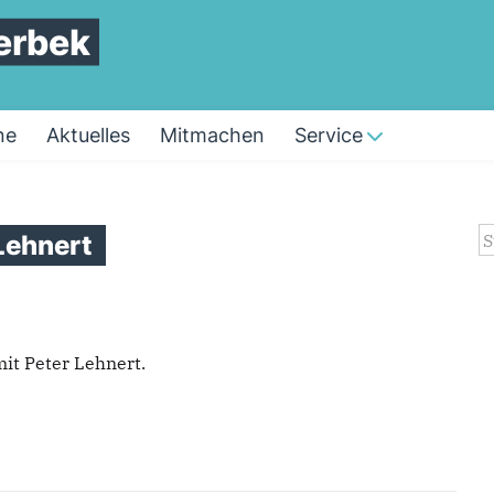
erbek
ne
Aktuelles
Mitmachen
Service
S
Lehnert
it Peter Lehnert.