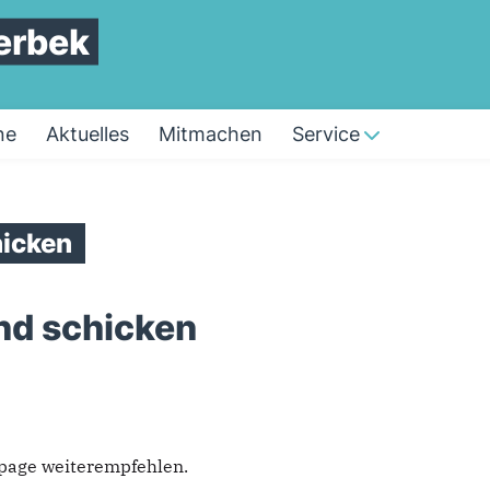
erbek
ne
Aktuelles
Mitmachen
Service
icken
nd schicken
epage weiterempfehlen.